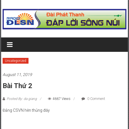
Skip to content
radio dap loi song nui
Just another WordPress site
Uncategorized
August 11, 2019
Bài Thứ 2
Posted By: da giang
4667 Views
0 Comment
Đảng CSVN hèn thủng đáy