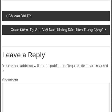
Post navigation
Bài của Bùi Tín
Quan Điểm: Tại Sao Việt Nam Không Dám Kiện Trung Cộng?
Leave a Reply
Your email address will not be published.
Required fields are marked
*
Comment